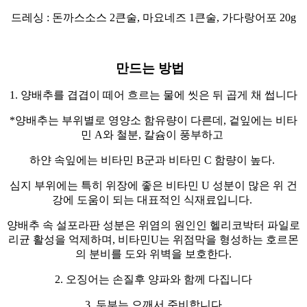
드레싱 : 돈까스소스 2큰술, 마요네즈 1큰술, 가다랑어포 20g
만드는 방법
1. 양배추를 겹겹이 떼어 흐르는 물에 씻은 뒤 곱게 채 썹니다
*양배추는 부위별로 영양소 함유량이 다른데, 겉잎에는 비타
민 A와 철분, 칼슘이 풍부하고
하얀 속잎에는 비타민 B군과 비타민 C 함량이 높다.
심지 부위에는 특히 위장에 좋은 비타민 U 성분이 많은 위 건
강에 도움이 되는 대표적인 식재료입니다.
양배추 속 설포라판 성분은 위염의 원인인 헬리코박터 파일로
리균 활성을 억제하며, 비타민U는 위점막을 형성하는 호르몬
의 분비를 도와 위벽을 보호한다.
2. 오징어는 손질후 양파와 함께 다집니다
3. 두부는 으깨서 준비합니다