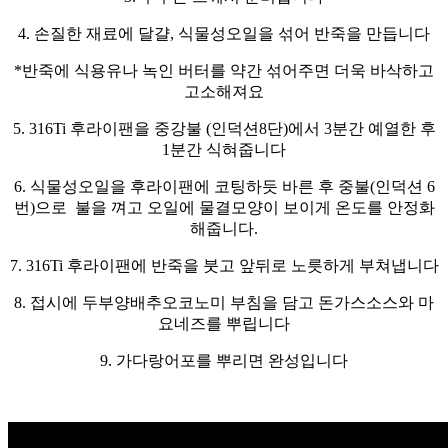
4. 손질한 재료에 달걀, 식물성오일을 섞어 반죽을 만듭니다
*반죽에 식용유나 녹인 버터를 약간 섞어주면 더욱 바삭하고
고소해져요
5. 316Ti 후라이팬을 중강불 (인덕션8단)에서 3분간 예열한 후
1분간 식혀줍니다
6. 식물성오일을 후라이팬에 코팅하듯 바른 후 중불(인덕션 6
번)으로 불을 껴고 오일에 물결모양이 보이게 온도를 안정화
해줍니다.
7. 316Ti 후라이팬에 반죽을 붓고 앞뒤로 노릇하게 부쳐냅니다
8. 접시에 두부양배추오코노미 부침을 담고 돈가스소스와 마
요네즈를 뿌립니다
9. 가다랑어포를 뿌리면 완성입니다