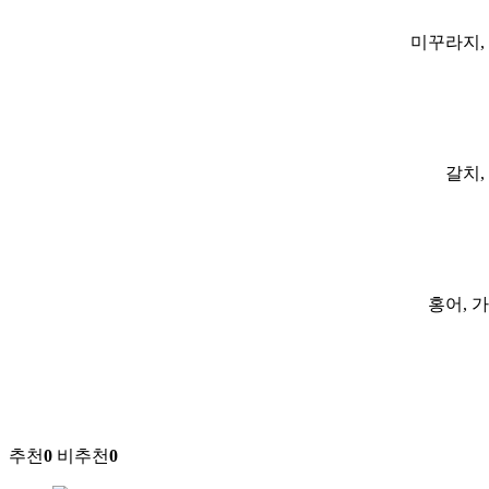
미꾸라지, 
갈치,
홍어, 가
추천
0
비추천
0