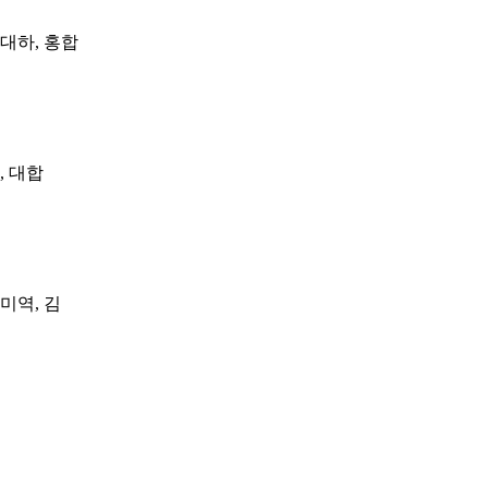
 대하, 홍합
, 대합
 미역, 김